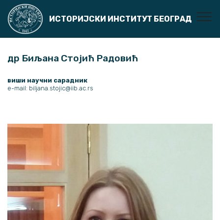
ИСТОРИЈСКИ ИНСТИТУТ БЕОГРАД
др Биљана Стојић Радовић
виши научни сарадник
e-mail: biljana.stojic@iib.ac.rs