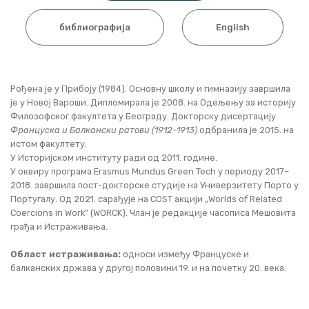
библиографија
English
Рођена је у Прибоју (1984). Основну школу и гимназију завршила
је у Новој Вароши. Дипломирала је 2008. на Одељењу за историју
Филозофског факултета у Београду. Докторску дисертацију
Француска и Балкански ратови (1912–1913)
одбранила је 2015. на
истом факултету.
У Историјском институту ради од 2011. године.
У оквиру програма Erasmus Mundus Green Tech у периоду 2017–
2018. завршила пост-докторске студије на Универзитету Порто у
Португалу. Од 2021. сарађује на COST акцији „Worlds of Related
Coercions in Work” (WORCK). Члан је редакције часописа Мешовита
грађа и Истраживања.
Област истраживања:
односи између Француске и
балканских држава у другој половини 19. и на почетку 20. века.