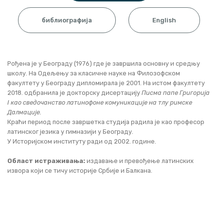
библиографија
English
Рођена је у Београду (1976) где је завршила основну и средњу
школу. На Одељењу за класичне науке на Филозофском
факултету у Београду дипломирала је 2001. На истом факултету
2018. oдбранила је докторску дисертацију
Писма папе Григорија
I као сведочанство латинофоне комуникације на тлу римске
Далмације.
Краћи период после завршетка студија радила је као професор
латинског језика у гимназији у Београду.
У Историјском институту ради од 2002. године.
Област истраживања:
издавање и превођење латинских
извора који се тичу историје Србије и Балкана.