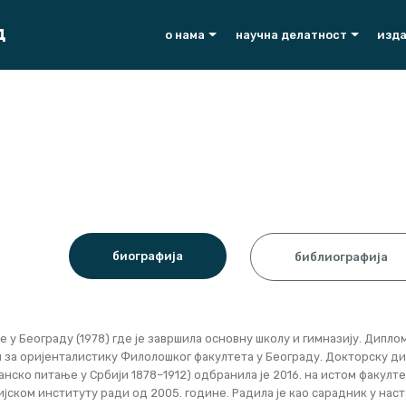
Д
о нама
научна делатност
изд
биографија
библиографија
е у Београду (1978) где је завршила основну школу и гимназију. Дипло
 за оријенталистику Филолошког факултета у Београду. Докторску ди
нско питање у Србији 1878–1912) одбранила је 2016. на истом факулте
ијском институту ради од 2005. године. Радила је као сарадник у на