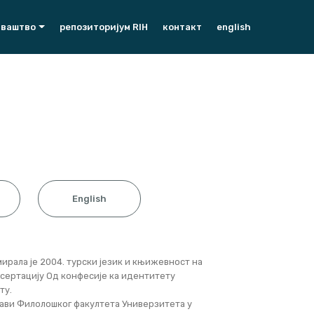
аваштво
репозиторијум RIH
контакт
english
English
мирала је 2004. турски језик и књижевност на
сертацију Од конфесије ка идентитету
ту.
стави Филолошког факултета Универзитета у