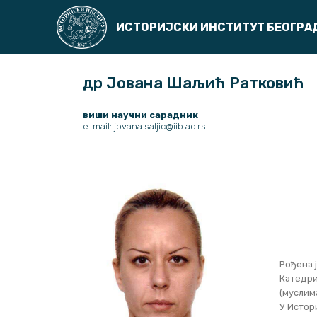
ИСТОРИЈСКИ ИНСТИТУТ БЕОГРА
др Јована Шаљић Ратковић
виши научни сарадник
e-mail: jovana.saljic@iib.ac.rs
Рођена ј
Катедри
(муслима
У Истор